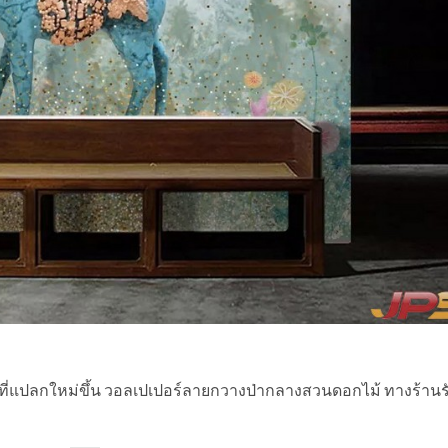
ไซน์ที่แปลกใหม่ขึ้น วอลเปเปอร์ลายกวางป่ากลางสวนดอกไม้ ทางร้านร