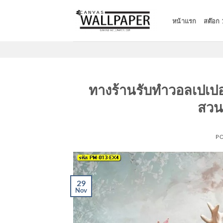
Skip
to
หน้าแรก
สต๊อก
content
ทางร้านรับทำวอลเปเปอร
สวน
P
29
Nov