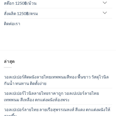
สต๊อก 1250฿/ม้วน
สั่งผลิต 1250฿/ตรม
ติดต่อเรา
ล่าสุด
วอลเปเปอร์ติดผนังลายไทยเทพพนมสีทอง พื้นขาว วัสดุไวนิล
กันน้ำ ทนทาน ติดตั้งง่าย
วอลเปเปอร์ไวนิลลายไทยราคาถูก วอลเปเปอร์ลายไทย
เทพพนม สีเหลือง ตกแต่งผนังห้องพระ
วอลเปเปอร์ลายไทย ลายเรือสุพรรณหงส์ สีแดง ตกแต่งผนังให้
สวยขึ้น