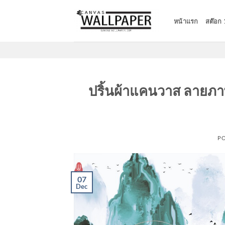
Skip
to
หน้าแรก
สต๊อก
content
ปริ้นผ้าแคนวาส ลายภา
P
07
Dec