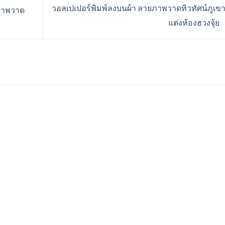
วอลเปเปอร์พิมพ์ลงบนผ้า ลายภาพวาดทิวทัศน์ภูเข
ยภาพวาด
แต่งห้องฮวงจุ้ย