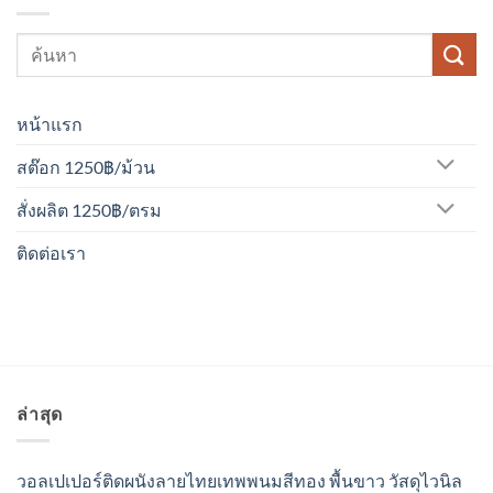
หน้าแรก
สต๊อก 1250฿/ม้วน
สั่งผลิต 1250฿/ตรม
ติดต่อเรา
ล่าสุด
วอลเปเปอร์ติดผนังลายไทยเทพพนมสีทอง พื้นขาว วัสดุไวนิล