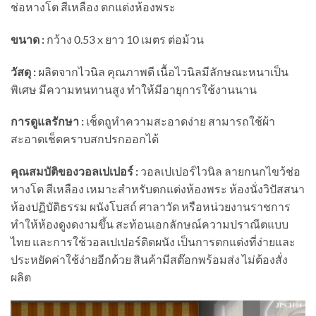
ช่อหางโต สีเหลือง ตกแต่งห้องพระ
ขนาด :
กว้าง 0.53 x ยาว 10 เมตร ต่อม้วน
วัสดุ :
ผลิตจากไวนิล คุณภาพดี เนื้อไวนิลมีลักษณะหนาเป็น
พิเศษ มีความทนทานสูง ทำให้มีอายุการใช้งานนาน
การดูแลรักษา :
เช็ดถูทำความสะอาดง่าย
สามารถใช้ผ้า
สะอาดเช็ดคราบสกปรกออกได้
คุณสมบัติของวอลเปเปอร์ :
วอลเปเปอร์ไวนิล ลายกนกไขว้ช่อ
หางโต สีเหลือง เหมาะสำหรับตกแต่งห้องพระ ห้องนั่งวิปัสสนา
ห้องปฏิบัติธรรม ผนังโบสถ์ ศาลาวัด หรือหน่วยงานราชการ
ทำให้ห้องดูงดงามขึ้น สะท้อนเอกลักษณ์ความปราณีตแบบ
ไทย และการใช้วอลเปเปอร์ติดผนัง เป็นการตกแต่งที่ง่ายและ
ประหยัดค่าใช้ง่ายอีกด้วย สินค้ามีสต๊อกพร้อมส่ง ไม่ต้องสั่ง
ผลิต