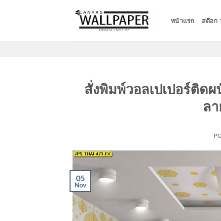
Skip
to
หน้าแรก
สต๊อก
content
สั่งพิมพ์วอลเปเปอร์ติดผ
ลาย
P
05
Nov