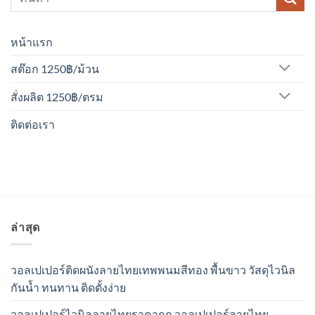
หน้าแรก
สต๊อก 1250฿/ม้วน
สั่งผลิต 1250฿/ตรม
ติดต่อเรา
ล่าสุด
วอลเปเปอร์ติดผนังลายไทยเทพพนมสีทอง พื้นขาว วัสดุไวนิล
กันน้ำ ทนทาน ติดตั้งง่าย
วอลเปเปอร์ไวนิลลายไทยราคาถูก วอลเปเปอร์ลายไทย