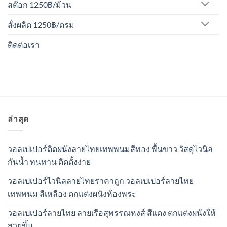
สต๊อก 1250฿/ม้วน
สั่งผลิต 1250฿/ตรม
ติดต่อเรา
ล่าสุด
วอลเปเปอร์ติดผนังลายไทยเทพพนมสีทอง พื้นขาว วัสดุไวนิล
กันน้ำ ทนทาน ติดตั้งง่าย
วอลเปเปอร์ไวนิลลายไทยราคาถูก วอลเปเปอร์ลายไทย
เทพพนม สีเหลือง ตกแต่งผนังห้องพระ
วอลเปเปอร์ลายไทย ลายเรือสุพรรณหงส์ สีแดง ตกแต่งผนังให้
สวยขึ้น