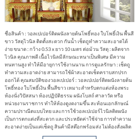
ชื่อสินค้า : วอลเปเปอร์ติดผนังลายต้นโพธิ์ทอง ใบโพธิ์เงิน พื้นสี
ขาว วัสดุไวนิล ติดตั้งสะดวก กันน้ำ เช็ดถูทำความสะอาดได้
ง่าย ขนาด : กว้าง 0.53 x ยาว 10 เมตร ต่อม้วน วัสดุ : ผลิตจาก
ไวนิล คุณภาพดี เนื้อไวนิลมีลักษณะหนาเป็นพิเศษ มีความ
ทนทานสูง ทำให้มีอายุการใช้งานนาน การดูแลรักษา : เช็ดถู
ทำความสะอาดง่าย สามารถใช้ผ้าสะอาดเช็ดคราบสกปรก
ออกได้ คุณสมบัติของวอลเปเปอร์ : วอลเปเปอร์ติดผนังลายต้น
โพธิ์ทอง ใบโพธิ์เงิน พื้นสีขาว เหมาะสำหรับตกแต่งห้องพระ
ห้องนั่งวิปัสสนา ห้องปฏิบัติธรรม ผนังโบสถ์ ศาลาวัด หรือ
หน่วยงานราชการ ทำให้ห้องดูงดงามขึ้น สะท้อนเอกลักษณ์
ความปราณีตแบบไทย และการใช้วอลเปเปอร์ไวนิลติดผนัง
เป็นการตกแต่งที่สะดวก และประหยัดค่าใช้จ่าย การทำความ
สะอาดง่ายเป็นแค่เช็ดถู สินค้ามีสต๊อกพร้อมส่ง ไม่ต้องสั่งผลิต