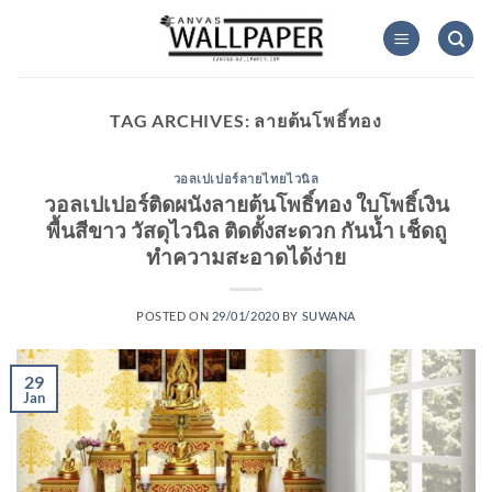
Skip
to
content
TAG ARCHIVES:
ลายต้นโพธิ์ทอง
วอลเปเปอร์ลายไทยไวนิล
วอลเปเปอร์ติดผนังลายต้นโพธิ์ทอง ใบโพธิ์เงิน
พื้นสีขาว วัสดุไวนิล ติดตั้งสะดวก กันน้ำ เช็ดถู
ทำความสะอาดได้ง่าย
POSTED ON
29/01/2020
BY
SUWANA
29
Jan