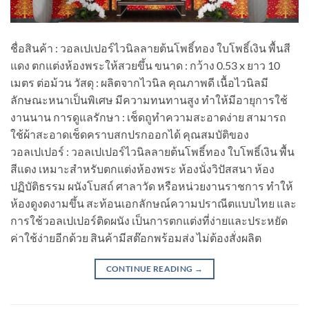
ชื่อสินค้า : วอลเปเปอร์ไวนิลลายต้นโพธิ์ทอง ใบโพธิ์เงิน พื้นสี
แดง ตกแต่งห้องพระให้สวยขึ้น ขนาด : กว้าง 0.53 x ยาว 10
เมตร ต่อม้วน วัสดุ : ผลิตจากไวนิล คุณภาพดี เนื้อไวนิลมี
ลักษณะหนาเป็นพิเศษ มีความทนทานสูง ทำให้มีอายุการใช้
งานนาน การดูแลรักษา : เช็ดถูทำความสะอาดง่าย สามารถ
ใช้ผ้าสะอาดเช็ดคราบสกปรกออกได้ คุณสมบัติของ
วอลเปเปอร์ : วอลเปเปอร์ไวนิลลายต้นโพธิ์ทอง ใบโพธิ์เงิน พื้น
สีแดง เหมาะสำหรับตกแต่งห้องพระ ห้องนั่งวิปัสสนา ห้อง
ปฏิบัติธรรม ผนังโบสถ์ ศาลาวัด หรือหน่วยงานราชการ ทำให้
ห้องดูงดงามขึ้น สะท้อนเอกลักษณ์ความปราณีตแบบไทย และ
การใช้วอลเปเปอร์ติดผนัง เป็นการตกแต่งที่ง่ายและประหยัด
ค่าใช้ง่ายอีกด้วย สินค้ามีสต๊อกพร้อมส่ง ไม่ต้องสั่งผลิต
CONTINUE READING
→