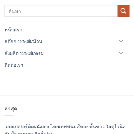
หน้าแรก
สต๊อก 1250฿/ม้วน
สั่งผลิต 1250฿/ตรม
ติดต่อเรา
ล่าสุด
วอลเปเปอร์ติดผนังลายไทยเทพพนมสีทอง พื้นขาว วัสดุไวนิล
กันน้ำ ทนทาน ติดตั้งง่าย