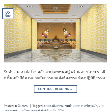
05
Nov
รับทําวอลเปเปอร์ตามสั่ง ลายเทพพนมคู่ พร้อมลายไทยปราณี
ต พื้นหลังสีส้ม เหมาะกับการตกแต่งห้องพระ ห้องปฏิบัติธรรม
CONTINUE READING
→
Posted in
ห้องพระ
|
Tagged
ตกแต่งห้องพระ
,
รับทําวอลเปเปอร์ตามสั่ง
,
ลาย
เทพพนมคู่
,
ลายไทย
,
วอลเปเปอร์ติดผนัง
,
สีส้ม