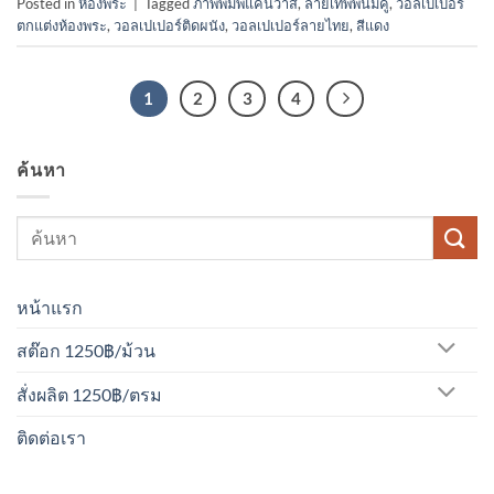
Posted in
ห้องพระ
|
Tagged
ภาพพิมพ์แคนวาส
,
ลายเทพพนมคู่
,
วอลเปเปอร์
ตกแต่งห้องพระ
,
วอลเปเปอร์ติดผนัง
,
วอลเปเปอร์ลายไทย
,
สีแดง
1
2
3
4
ค้นหา
หน้าแรก
สต๊อก 1250฿/ม้วน
สั่งผลิต 1250฿/ตรม
ติดต่อเรา