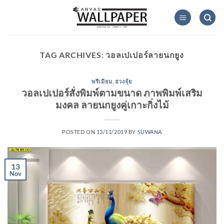
Skip
to
content
TAG ARCHIVES:
วอลเปเปอร์ลายนกยูง
พรีเมียม
,
ฮวงจุ้ย
วอลเปเปอร์สั่งพิมพ์ตามขนาด ภาพพิมพ์เสริม
มงคล ลายนกยูงคู่เกาะกิ่งไม้
POSTED ON
13/11/2019
BY
SUWANA
13
Nov