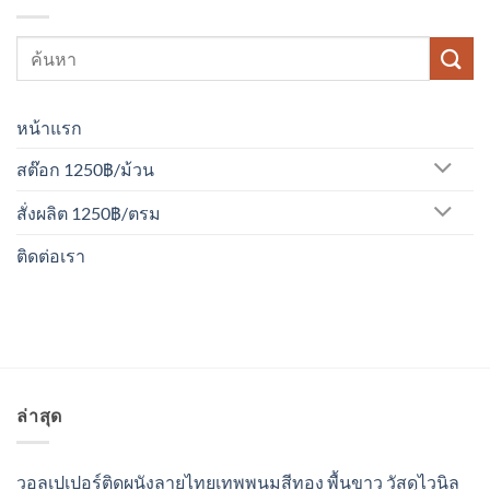
หน้าแรก
สต๊อก 1250฿/ม้วน
สั่งผลิต 1250฿/ตรม
ติดต่อเรา
ล่าสุด
วอลเปเปอร์ติดผนังลายไทยเทพพนมสีทอง พื้นขาว วัสดุไวนิล